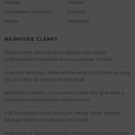
á
Návody
Ostatné
n
Prevádzkové informácie
Produkty
k
Súťaže
Testovanie
o
c
h
NAJNOVŠIE ČLÁNKY
Špičkový strih vlasov aj fúzov: Objavte nové značky
profesionálnych strojčekov Rovra a Supreme Trimmer
Slnko pod kontrolou: profesionálna letná starostlivosť na vlasy
OnCare Gloss od Selective Professional!
BLONDME prichádza s novou érou blond: lesk, glow efekt a
maximálna starostlivosť bez kompromisov
K18 TripleBright Purple Shampoo: Penový fialový šampón
novej generácie pre dokonale čistú blond
Profesionálna starostlivosť Wella Professionals Ultimate Color: