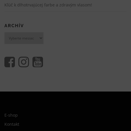
Kľúč k dlhotrvajúcej farbe a zdravým vlasom!
ARCHÍV
Archív
E-shop
Kontakt