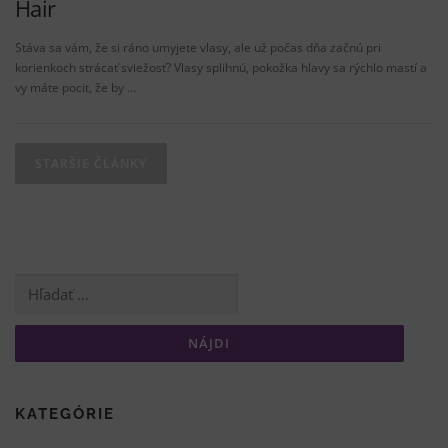
Hair
Stáva sa vám, že si ráno umyjete vlasy, ale už počas dňa začnú pri
korienkoch strácať sviežosť? Vlasy splihnú, pokožka hlavy sa rýchlo mastí a
vy máte pocit, že by …
N
a
STARŠIE ČLÁNKY
v
i
g
á
Hľadať:
c
i
a
v
č
KATEGÓRIE
l