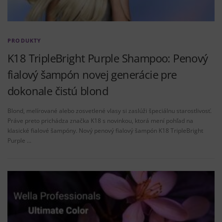
PRODUKTY
K18 TripleBright Purple Shampoo: Penový
fialový šampón novej generácie pre
dokonale čistú blond
Blond, melírované alebo zosvetlené vlasy si zaslúži špeciálnu starostlivosť.
Práve preto prichádza značka K18 s novinkou, ktorá mení pohľad na
klasické fialové šampóny. Nový penový fialový šampón K18 TripleBright
Purple …