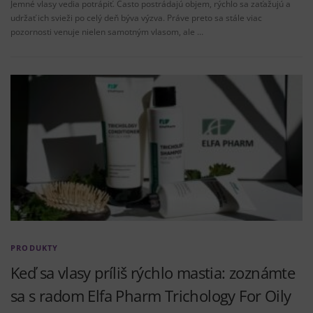
Jemné vlasy vedia potrápiť. Často postrádajú objem, rýchlo sa zaťažujú a
udržať ich svieži po celý deň býva výzva. Práve preto sa stále viac
pozornosti venuje nielen samotným vlasom, ale …
PRODUKTY
Keď sa vlasy príliš rýchlo mastia: zoznámte
sa s radom Elfa Pharm Trichology For Oily