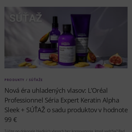
PRODUKTY
/
SÚŤAŽE
Nová éra uhladených vlasov: L’Oréal
Professionnel Séria Expert Keratin Alpha
Sleek + SÚŤAŽ o sadu produktov v hodnote
99 €
Túžite po dokonale hladkých vlasoch bez krepovatenia, ktoré vydržia? Rad