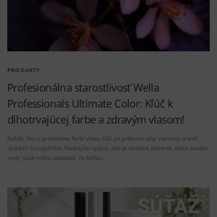
PRODUKTY
Profesionálna starostlivosť Wella
Professionals Ultimate Color: Kľúč k
dlhotrvajúcej farbe a zdravým vlasom!
Každý, kto si pravidelne farbí vlasy, túži po jedinom: aby intenzita a lesk
vydržali čo najdlhšie. Vonkajšie vplyvy, ako je slnečné žiarenie alebo kvalita
vody, však môžu spôsobiť, že farba …