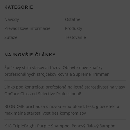
č
KATEGÓRIE
l
á
Návody
Ostatné
n
Prevádzkové informácie
Produkty
k
Súťaže
Testovanie
o
c
h
NAJNOVŠIE ČLÁNKY
Špičkový strih vlasov aj fúzov: Objavte nové značky
profesionálnych strojčekov Rovra a Supreme Trimmer
Slnko pod kontrolou: profesionálna letná starostlivosť na vlasy
OnCare Gloss od Selective Professional!
BLONDME prichádza s novou érou blond: lesk, glow efekt a
maximálna starostlivosť bez kompromisov
K18 TripleBright Purple Shampoo: Penový fialový šampón