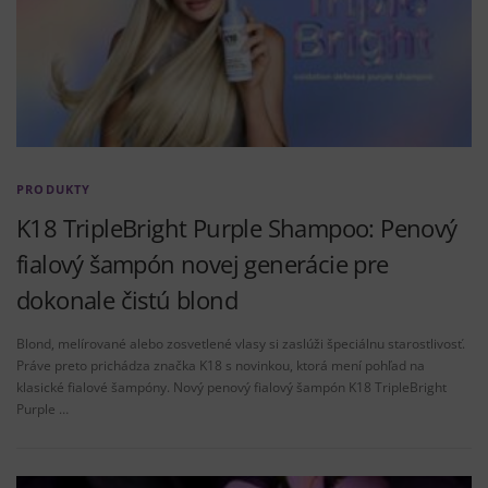
PRODUKTY
K18 TripleBright Purple Shampoo: Penový
fialový šampón novej generácie pre
dokonale čistú blond
Blond, melírované alebo zosvetlené vlasy si zaslúži špeciálnu starostlivosť.
Práve preto prichádza značka K18 s novinkou, ktorá mení pohľad na
klasické fialové šampóny. Nový penový fialový šampón K18 TripleBright
Purple …