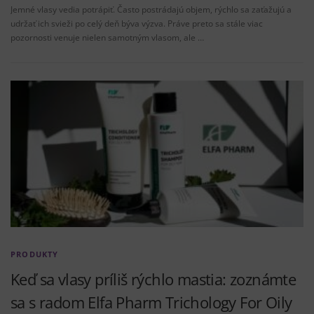
Jemné vlasy vedia potrápiť. Často postrádajú objem, rýchlo sa zaťažujú a
udržať ich svieži po celý deň býva výzva. Práve preto sa stále viac
pozornosti venuje nielen samotným vlasom, ale …
PRODUKTY
Keď sa vlasy príliš rýchlo mastia: zoznámte
sa s radom Elfa Pharm Trichology For Oily