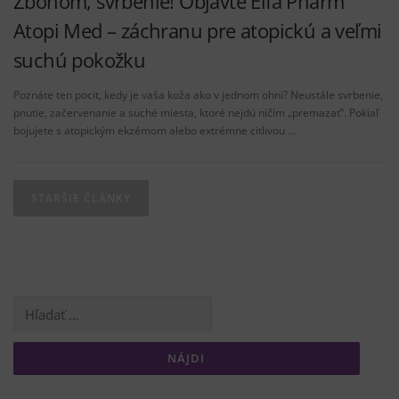
Zbohom, svrbenie! Objavte Elfa Pharm
Atopi Med – záchranu pre atopickú a veľmi
suchú pokožku
Poznáte ten pocit, kedy je vaša koža ako v jednom ohni? Neustále svrbenie,
pnutie, začervenanie a suché miesta, ktoré nejdú ničím „premazať“. Pokiaľ
bojujete s atopickým ekzémom alebo extrémne citlivou …
N
a
STARŠIE ČLÁNKY
v
i
g
á
Hľadať:
c
i
a
v