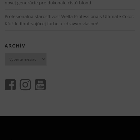
novej generácie pre dokonale čistú blond
Profesionálna starostlivosť Wella Professionals Ultimate Color:
Kľúč k dlhotrvajúcej farbe a zdravým vlasom!
ARCHÍV
Archív