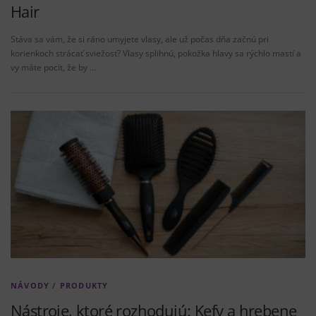
Hair
Stáva sa vám, že si ráno umyjete vlasy, ale už počas dňa začnú pri
korienkoch strácať sviežosť? Vlasy splihnú, pokožka hlavy sa rýchlo mastí a
vy máte pocit, že by …
NÁVODY
/
PRODUKTY
Nástroje, ktoré rozhodujú: Kefy a hrebene