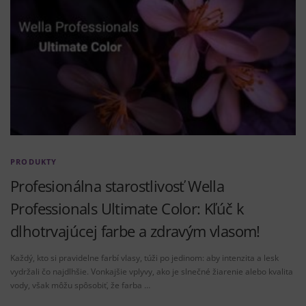
PRODUKTY
Profesionálna starostlivosť Wella
Professionals Ultimate Color: Kľúč k
dlhotrvajúcej farbe a zdravým vlasom!
Každý, kto si pravidelne farbí vlasy, túži po jedinom: aby intenzita a lesk
vydržali čo najdlhšie. Vonkajšie vplyvy, ako je slnečné žiarenie alebo kvalita
vody, však môžu spôsobiť, že farba …