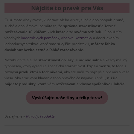
Nájdite to pravé pre Vás
Či už máte vlasy rovné, kučeravé alebo vlnité, silné alebo naopak jemné,
suché alebo lámavé, pamätajte, že
správna starostlivosť
a
šetrné
rozčesávanie sú kľúčom
k ich
kráse
a
zdravému vzhľadu
. S použitím
vhodných
kaderníckych pomôcok
,
vlasovej kozmetiky
a dodržiavaním
jednoduchých trikov, ktoré sme si vyššie predstavili,
môžete ľahko
dosiahnuť bezbolestné a ľahké rozčesávanie
.
Nezabudnite ale, že
starostlivosť o vlasy je individuálna
a každý má iný
typ vlasov, ktorý vyžaduje špecifickú starostlivosť.
Experimentujte
teda s
rôznymi
produktmi
a
technikami
, aby ste našli to najlepšie pre vás a vaše
vlasy. Aby sme vám hľadanie toho pravého čo najviac uľahčili,
nižšie
nájdete produkty
,
ktoré
vám
rozčesávanie vlasov spoľahlivo uľahčia
!
Vyskúšajte naše tipy a triky teraz!
Uverejnené v
Návody
,
Produkty