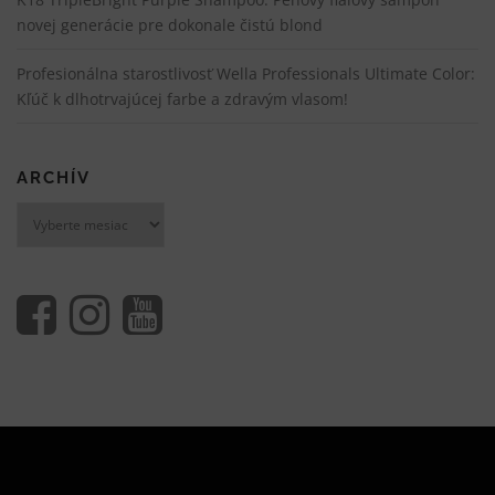
novej generácie pre dokonale čistú blond
Profesionálna starostlivosť Wella Professionals Ultimate Color:
Kľúč k dlhotrvajúcej farbe a zdravým vlasom!
ARCHÍV
Archív