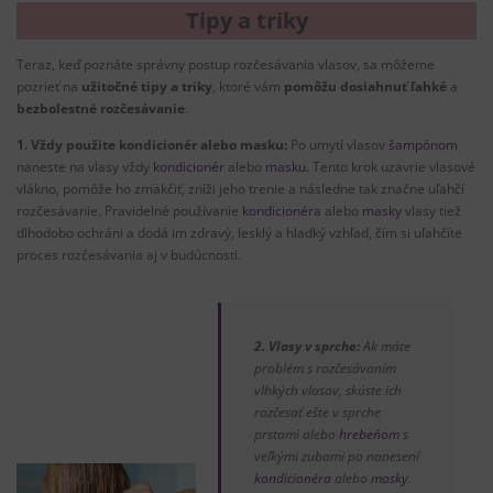
Tipy a triky
Teraz, keď poznáte správny postup rozčesávania vlasov, sa môžeme
pozrieť na
užitočné tipy a triky
, ktoré vám
pomôžu dosiahnuť
ľahké
a
bezbolestné rozčesávanie
.
1. Vždy použite kondicionér alebo masku:
Po umytí vlasov
šampónom
naneste na vlasy vždy
kondicionér
alebo
masku
. Tento krok uzavrie vlasové
vlákno, pomôže ho zmäkčiť, zníži jeho trenie a následne tak značne uľahčí
rozčesávanie. Pravidelné používanie
kondicionéra
alebo
masky
vlasy tiež
dlhodobo ochráni a dodá im zdravý, lesklý a hladký vzhľad, čím si uľahčíte
proces rozčesávania aj v budúcnosti.
2. Vlasy v sprche:
Ak máte
problém s rozčesávaním
vlhkých vlasov, skúste ich
rozčesať ešte v sprche
prstami alebo
hrebeňom
s
veľkými zubami po nanesení
kondicionéra
alebo
masky
.