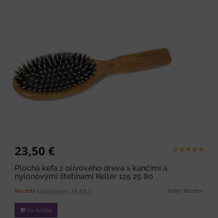
23,50 €
Plochá kefa z olivového dreva s kančími a
nylonovými štetinami Keller 125 25 80
Na ceste
(
)
Keller Bürsten
očakávame 18.09.
Do košíka