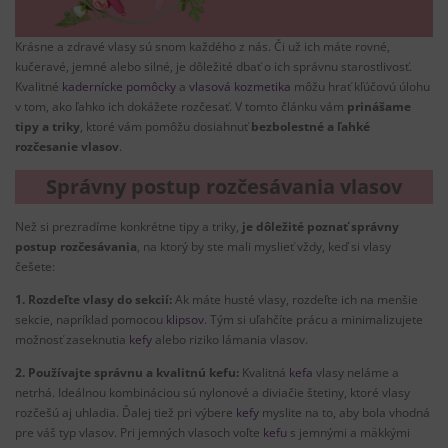
Krásne a zdravé vlasy sú snom každého z nás. Či už ich máte rovné,
kučeravé, jemné alebo silné, je dôležité dbať o ich správnu starostlivosť.
Kvalitné
kadernícke pomôcky
a
vlasová kozmetika
môžu hrať kľúčovú úlohu
v tom, ako ľahko ich dokážete rozčesať. V tomto článku vám
prinášame
tipy a triky
, ktoré vám pomôžu dosiahnuť
bezbolestné a ľahké
rozčesanie vlasov
.
Správny postup rozčesávania vlasov
Než si prezradíme konkrétne tipy a triky,
je dôležité poznať správny
postup rozčesávania
, na ktorý by ste mali myslieť vždy, keď si vlasy
češete:
1. Rozdeľte vlasy do sekcií:
Ak máte husté vlasy, rozdeľte ich na menšie
sekcie, napríklad pomocou
klipsov
. Tým si uľahčíte prácu a minimalizujete
možnosť zaseknutia
kefy
alebo riziko lámania vlasov.
2. Používajte správnu a kvalitnú kefu:
Kvalitná
kefa
vlasy neláme a
netrhá. Ideálnou kombináciou sú nylonové a diviačie štetiny, ktoré vlasy
rozčešú aj uhladia. Ďalej tiež pri výbere
kefy
myslite na to, aby bola vhodná
pre váš typ vlasov. Pri jemných vlasoch voľte
kefu
s jemnými a mäkkými