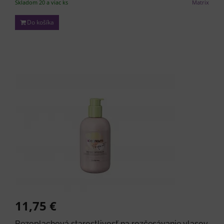
Skladom 20 a viac ks
Matrix
Do košíka
11,75 €
Bezoplachová starostlivosť na rozčesávanie vlasov