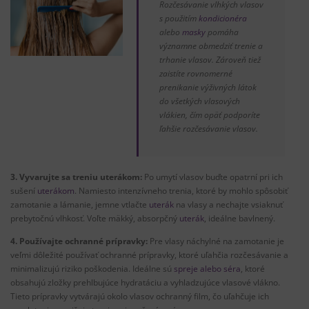
Rozčesávanie vlhkých vlasov
s použitím
kondicionéra
alebo
masky
pomáha
významne obmedziť trenie a
trhanie vlasov. Zároveň tiež
zaistíte rovnomerné
prenikanie výživných látok
do všetkých vlasových
vlákien, čím opäť podporíte
ľahšie rozčesávanie vlasov.
3. Vyvarujte sa treniu uterákom:
Po umytí vlasov buďte opatrní pri ich
sušení
uterákom
. Namiesto intenzívneho trenia, ktoré by mohlo spôsobiť
zamotanie a lámanie, jemne vtlačte
uterák
na vlasy a nechajte vsiaknuť
prebytočnú vlhkosť. Voľte mäkký, absorpčný
uterák
, ideálne bavlnený.
4. Používajte ochranné prípravky:
Pre vlasy náchylné na zamotanie je
veľmi dôležité používať ochranné prípravky, ktoré uľahčia rozčesávanie a
minimalizujú riziko poškodenia. Ideálne sú
spreje alebo séra
, ktoré
obsahujú zložky prehlbujúce hydratáciu a vyhladzujúce vlasové vlákno.
Tieto prípravky vytvárajú okolo vlasov ochranný film, čo uľahčuje ich