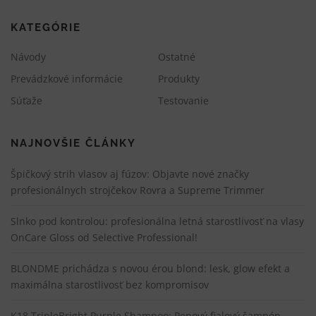
KATEGÓRIE
Návody
Ostatné
Prevádzkové informácie
Produkty
Súťaže
Testovanie
NAJNOVŠIE ČLÁNKY
Špičkový strih vlasov aj fúzov: Objavte nové značky
profesionálnych strojčekov Rovra a Supreme Trimmer
Slnko pod kontrolou: profesionálna letná starostlivosť na vlasy
OnCare Gloss od Selective Professional!
BLONDME prichádza s novou érou blond: lesk, glow efekt a
maximálna starostlivosť bez kompromisov
K18 TripleBright Purple Shampoo: Penový fialový šampón