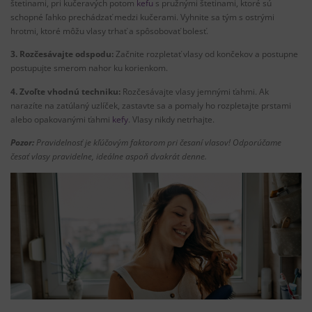
štetinami, pri kučeravých potom
kefu
s pružnými štetinami, ktoré sú
schopné ľahko prechádzať medzi kučerami. Vyhnite sa tým s ostrými
hrotmi, ktoré môžu vlasy trhať a spôsobovať bolesť.
3. Rozčesávajte odspodu:
Začnite rozpletať vlasy od končekov a postupne
postupujte smerom nahor ku korienkom.
4. Zvoľte vhodnú techniku:
Rozčesávajte vlasy jemnými ťahmi. Ak
narazíte na zatúlaný uzlíček, zastavte sa a pomaly ho rozpletajte prstami
alebo opakovanými ťahmi
kefy
. Vlasy nikdy netrhajte.
Pozor:
Pravidelnosť je kľúčovým faktorom pri česaní vlasov! Odporúčame
česať vlasy pravidelne, ideálne aspoň dvakrát denne.