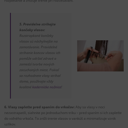
rozpletanie a znižuje trenie pri rozčesávaní.
5. Pravidelne strihajte
končeky vlasov:
Rozstrapkané končeky
vlasov sú náchylnejšie na
zamotávanie. Pravidelné
strihanie koncov vlasov ich
pomôže udržať zdravé a
zamedzí tvorbe nových
zacuchaných miest. Pokiaľ
sa rozhodnete vlasy strihať
doma, používajte vždy
kvalitné
kadernícke nožnice
!
6.
Vlasy zapleťte pred spaním do vrkočov:
Aby sa vlasy v noci
nezastrapatili, siahnite po jednoduchom triku – pred spaním si ich zapleťte
do voľného vrkoča. To zníži trenie vlasov o vankúš a minimalizuje vznik
uzlíkov.