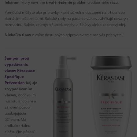
lekárom
,
ktorý
navrhne
trvalé riešenie
problému
odborného
rázu
.
Pomôcť
si
môžete ako
prípravky, ktoré sú
voľne dostupné
na trhu
alebo
domácimi
ošetreniami
.
Babské
rady
na
padanie
vlasov
zahŕňajú
odvary
z
rozmarínu
,
šalvie
,
zelených
šupiek
orecha a
žihľavy
alebo
kokosový
olej
.
Niekoľko tipov
z voľne dostupných prípravkov sme pre vás prichystali.
Šampón proti
vypadávaniu
vlasov Kérastase
Specifique
Prévention
bojuje
s
vypadávaním
vlasov
,
dodáva im
hustotu
aj
objem a
zároveň pôsobí
upokojujúcim
účinkom
.
Má
antibakteriálnu
zložku
čím pôsobí