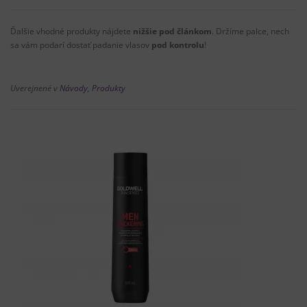
Ďalšie vhodné
produkty nájdete
nižšie
pod článkom
.
Držíme
palce
,
nech
sa vám
podarí
dostať
padanie
vlasov
pod kontrolu
!
Uverejnené v
Návody
,
Produkty