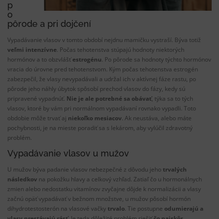
p
o
pôrode
a
pri dojčení
Vypadávanie
vlasov v
tomto období
nejdnu
mamičku
vystraší
.
Býva
totiž
veľmi
intenzívne
.
Počas tehotenstva
stúpajú
hodnoty
niektorých
hormónov
a
to
obzvlášť
estrogénu
.
Po pôrode
sa
hodnoty týchto
hormónov
vracia
do úrovne
pred
tehotenstvom
.
Kým
počas tehotenstva
estrogén
zabezpečil,
že vlasy
nevypadávali
a
udržal
ich v
aktívnej fáze
rastu
,
po
pôrode
jeho
náhly
úbytok
spôsobí
prechod
vlasov
do fázy
,
kedy
sú
pripravené
vypadnúť
.
Nie je
ale
potrebné sa
obávať
,
týka sa
to
tých
vlasov, ktoré
by
vám pri
normálnom
vypadávaní
rovnako
vypadli
.
Toto
obdobie
môže
trvať
aj
niekoľko
mesiacov
.
Ak
neustáva
,
alebo máte
pochybnosti
,
je na mieste
poradiť
sa
s
lekárom, aby
vylúčil
zdravotný
problém
.
Vypadávanie
vlasov
u mužov
U mužov
býva
padanie
vlasov
nebezpečné
z dôvodu jeho
trvalých
následkov
na
pokožku
hlavy
a
celkový
vzhľad
.
Zatiaľ čo u
hormonálnych
zmien
alebo
nedostatku
vitamínov
zvyčajne
dôjde
k
normalizácii
a
vlasy
začnú
opäť
vypadávať
v bežnom
množstve
,
u mužov
pôsobí
hormón
dihydrotestosterón
na
vlasové
vačky
trvalo
.
Tie
postupne
odumierajú
a
vlasy
prestávajú
rásť
.
Je
teda
dôležité
problém riešiť
čo
najskôr
.