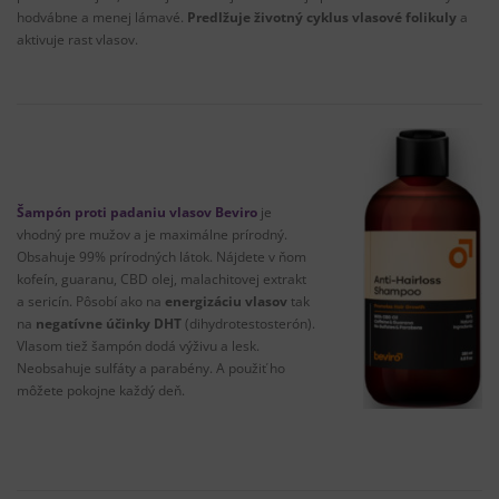
hodvábne
a
menej
lámavé
.
Predlžuje
životný
cyklus
vlasové
folikuly
a
aktivuje
rast
vlasov
.
Šampón
proti
padaniu
vlasov
Beviro
je
vhodný
pre mužov
a
je maximálne
prírodný.
Obsahuje
99
%
prírodných
látok
.
Nájdete v ňom
kofeín
,
guaranu
,
CBD
olej
,
malachitovej
extrakt
a
sericín
.
Pôsobí
ako
na
energizáciu
vlasov
tak
na
negatívne
účinky
DHT
(
dihydrotestosterón
)
.
Vlasom
tiež
šampón
dodá
výživu
a
lesk
.
Neobsahuje
sulfáty
a
parabény
.
A
použiť
ho
môžete
pokojne
každý
deň
.