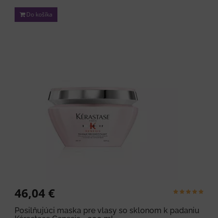
Do košíka
46,04 €
Posilňujúci maska pre vlasy so sklonom k padaniu