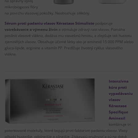
na
správny vývoj
mikrobiogenní
flóry
na
povrchu
vlasovej
pokožky
.
Neobsahuje
silikóny
.
Sérum proti padaniu vlasov Kérastase Stimuliste
podporuje
vstrebávanie
a
výmenu
živín
a
stimuluje
zdravý
rast
vlasov
.
Pomáha
posilniť
vlasové
vlákno
,
dodáva mu
stavebnú
hmotu
,
a
zlepšuje tak
hustotu
zjemnělých
vlasov
.
Obsahuje
účinné
látky ako je
aminexil
15
000
PPM
alebo
gluco-lipide,
arginine
a
vitamín
PP
.
Predlžuje
životný
cyklus
vlasového
vlákna
.
Intenzívna
kúra proti
vypadávaniu
vlasov
Kérastase
Specifique
Aminexil
kombinuje tri
patentované
molekuly
,
ktoré bojujú
proti
faktorom padaniu
vlasov
.
Vlasy
pôsobí
hustejšie
,
odolnejšie
a
silnejšie
.
Získavajú
pružnosť a
sú na
dotyk