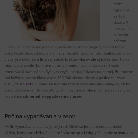
môže
vypadnúť
až
100
vlasov
.
V
porovnaní
s
celkovým
počtom
vlasov na
hlave
to nie je
také vysoké
číslo
,
ako sa
na
prvý
pohľad môže
zdať
.
Počet
vlasov
,
ktorý si
na
hlave
môžete
nájsť
,
je individuálny,
závisí od
viacerých faktorov
a
líšia sa
jednak
kvalitou
vlasov
ale
aj
ich
farbou
.
Pokiaľ
máte
vlasy
svetlé
,
budete
mať
pravdepodobne
viac vlasov
než
vaše
hnedovlasá
kamarátka
.
Ryšavky
zvyčajne majú
vlasov
najmenej.
Priemerne
má každý
z
nás
na
hlave
okolo 100
000
vlasov
.
Ak ste
v
poslednej
dobe
zistili
,
že
na
kefe
či
vankúši
nachádzate
vlasov
viac ako obvykle
,
alebo
ste
si dokonca
všimli
presvitajúcich
miest
medzi
vlasmi
,
môže
sa vás
týkať
problém
nadmerného
vypadávania
vlasov
.
Príčina
vypadávania
vlasov
Príčin
vypadávania
vlasov
je celý rad
.
Môže
sa
jednať
o nedostatočnú
výživu
,
kedy vám
chýbajú niektoré
vitamíny
a
látky
,
pôsobenie
stresu
a
to