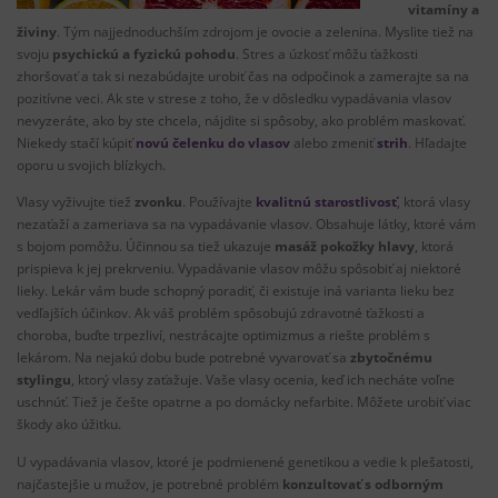
vitamíny
a
živiny
.
Tým
najjednoduchším
zdrojom je
ovocie
a
zelenina
.
Myslite
tiež
na
svoju
psychickú
a
fyzickú
pohodu
.
Stres
a
úzkosť
môžu
ťažkosti
zhoršovať
a
tak
si
nezabúdajte
urobiť čas
na
odpočinok
a
zamerajte
sa
na
pozitívne veci
.
Ak ste
v strese
z toho
,
že v dôsledku
vypadávania
vlasov
nevyzeráte
,
ako by ste
chcela
,
nájdite si
spôsoby
, ako problém
maskovať
.
Niekedy
stačí kúpiť
novú
čelenku
do vlasov
alebo
zmeniť
strih
.
Hľadajte
oporu
u svojich
blízkych
.
Vlasy
vyživujte
tiež
zvonku
.
Používajte
kvalitnú starostlivosť
,
ktorá vlasy
nezaťaží
a
zameriava
sa
na
vypadávanie
vlasov
.
Obsahuje
látky
,
ktoré vám
s
bojom
pomôžu
.
Účinnou
sa
tiež ukazuje
masáž
pokožky
hlavy
,
ktorá
prispieva
k jej
prekrveniu
.
Vypadávanie
vlasov
môžu
spôsobiť aj
niektoré
lieky
.
Lekár
vám bude
schopný
poradiť
,
či existuje
iná
varianta
lieku
bez
vedľajších
účinkov
.
Ak váš
problém
spôsobujú zdravotné
ťažkosti
a
choroba
,
buďte
trpezliví
,
nestrácajte
optimizmus
a
riešte
problém s
lekárom
.
Na nejakú
dobu bude
potrebné
vyvarovať
sa
zbytočnému
stylingu
,
ktorý vlasy
zaťažuje
.
Vaše vlasy
ocenia
,
keď
ich necháte
voľne
uschnúť
.
Tiež
je
češte
opatrne
a
po domácky
nefarbite
.
Môžete urobiť
viac
škody
ako úžitku
.
U
vypadávania
vlasov, ktoré
je podmienené
genetikou
a
vedie
k plešatosti
,
najčastejšie
u mužov
,
je potrebné
problém
konzultovať
s
odborným