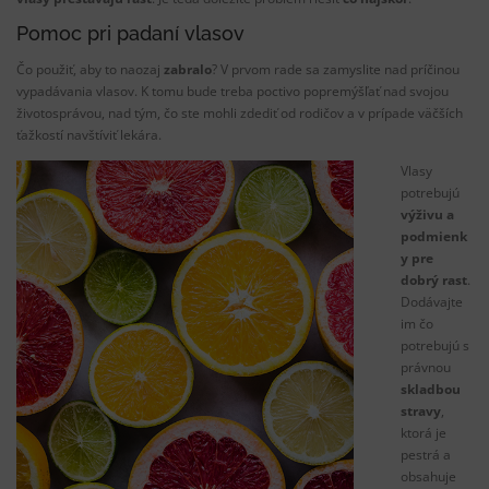
Pomoc pri
padaní
vlasov
Čo použiť
,
aby to naozaj
zabralo
?
V prvom
rade
sa
zamyslite
nad
príčinou
vypadávania
vlasov
.
K tomu
bude treba
poctivo
popremýšľať
nad svojou
životosprávou
,
nad tým
,
čo ste mohli
zdediť
od rodičov
a
v
prípade väčších
ťažkostí
navštíviť
lekára
.
Vlasy
potrebujú
výživu
a
podmienk
y
pre
dobrý rast
.
Dodávajte
im
čo
potrebujú
s
právnou
skladbou
stravy
,
ktorá
je
pestrá
a
obsahuje