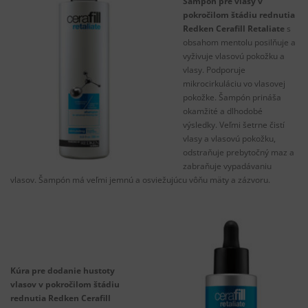
Šampón pre vlasy v
pokročilom štádiu rednutia
Redken Cerafill Retaliate
s
obsahom mentolu posilňuje a
vyživuje vlasovú pokožku a
vlasy. Podporuje
mikrocirkuláciu vo vlasovej
pokožke. Šampón prináša
okamžité a dlhodobé
výsledky. Veľmi šetrne čistí
vlasy a vlasovú pokožku,
odstraňuje prebytočný maz a
zabraňuje vypadávaniu
vlasov. Šampón má veľmi jemnú a osviežujúcu vôňu mäty a zázvoru.
Kúra pre dodanie hustoty
vlasov v pokročilom štádiu
rednutia Redken Cerafill