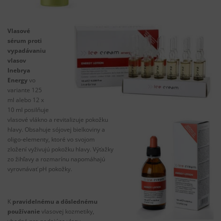
Vlasové
sérum proti
vypadávaniu
vlasov
Inebrya
Energy
vo
variante 125
ml alebo 12 x
10 ml posilňuje
vlasové vlákno a revitalizuje pokožku
hlavy. Obsahuje sójovej bielkoviny a
oligo-elementy, ktoré vo svojom
zložení vyživujú pokožku hlavy. Výťažky
zo žihľavy a rozmarínu napomáhajú
vyrovnávať pH pokožky.
K
pravidelnému a dôslednému
používanie
vlasovej kozmetiky,