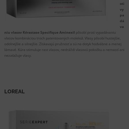
oti
vy
pa
dá
va
niu vlasov Kérastase Specifique Aminexil
pôsobí proti vypadávaniu
vlasov kombináciou troch patentovaných molekúl. Vlasy pôsobí hustejšie,
odolnejšie a silnejšie. Získavajú pružnosť a sú na dotyk hodvábne a menej
lámavé. Kúra stimuluje rast vlasov, nedráždi vlasovú pokožku a nemastí ani
nezaťažuje vlasy.
LOREAL