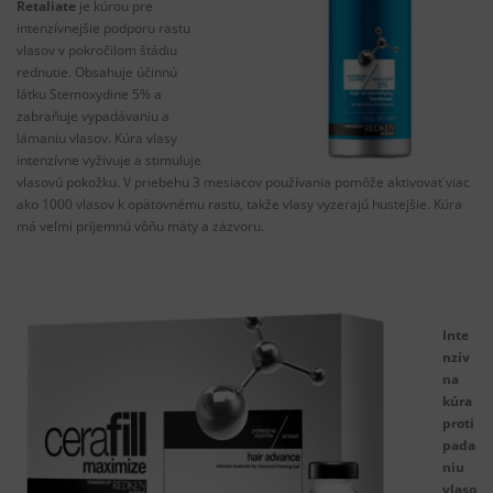
Retaliate
je kúrou pre
intenzívnejšie podporu rastu
vlasov v pokročilom štádiu
rednutie. Obsahuje účinnú
látku Stemoxydine 5% a
zabraňuje vypadávaniu a
lámaniu vlasov. Kúra vlasy
intenzívne vyživuje a stimuluje
vlasovú pokožku. V priebehu 3 mesiacov používania pomôže aktivovať viac
ako 1000 vlasov k opätovnému rastu, takže vlasy vyzerajú hustejšie. Kúra
má veľmi príjemnú vôňu mäty a zázvoru.
Inte
nzív
na
kúra
proti
pada
niu
vlaso