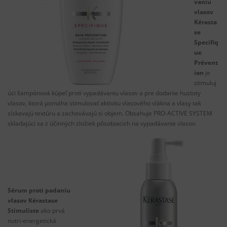
vaniu
vlasov
Kérasta
se
Specifiq
ue
Prévent
ion
je
stimuluj
úci šampónová kúpeľ proti vypadávaniu vlasov a pre dodanie hustoty
vlasov, ktorá pomáha stimulovať aktivitu vlasového vlákna a vlasy tak
získavajú textúru a zachovávajú si objem. Obsahuje PRO-ACTIVE SYSTEM
skladajúci sa z účinných zložiek pôsobiacich na vypadávanie vlasov.
Sérum proti padaniu
vlasov Kérastase
Stimuliste
ako prvá
nutri-energetická