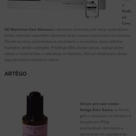
v
Redk
en
Cera
fill Maximize Hair Advance
s obsahom aminexilu pre vlasy v pokročilom
štádiu rednutia napomáha obmedziť stratu vlasov a zachováva ich hustotu.
Pôsobí na vlasy od korienkov ku končekom a zanecháva vlasy viditeľne
hustejšie, plnšie a silnejšie. Predlžuje dĺžku života vlasov, zvyšuje počet
vlasov v rastovej fáze a zabraňuje ich lámaniu. Kúra je vhodná pre všetky
typy jemných a rednúcich vlasov.
ARTÉGO
Sérum pre rast vlasov
Artégo Rain Dance
vo forme
gélu s výťažkami zo ženšenu a
komplexom IPStic
povzbudzuje rast vlasov a
obmedzuje ich vypadávanie.