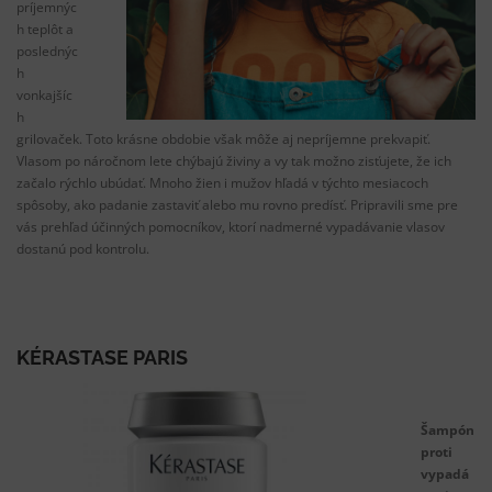
príjemnýc
h teplôt a
poslednýc
h
vonkajšíc
h
grilovaček. Toto krásne obdobie však môže aj nepríjemne prekvapiť.
Vlasom po náročnom lete chýbajú živiny a vy tak možno zisťujete, že ich
začalo rýchlo ubúdať. Mnoho žien i mužov hľadá v týchto mesiacoch
spôsoby, ako padanie zastaviť alebo mu rovno predísť. Pripravili sme pre
vás prehľad účinných pomocníkov, ktorí nadmerné vypadávanie vlasov
dostanú pod kontrolu.
KÉRASTASE PARIS
Šampón
proti
vypadá