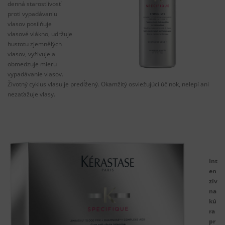
denná starostlivosť
proti vypadávaniu
vlasov posilňuje
vlasové vlákno, udržuje
hustotu zjemnělých
vlasov, vyživuje a
obmedzuje mieru
vypadávanie vlasov.
Životný cyklus vlasu je predĺžený. Okamžitý osviežujúci účinok, nelepí ani
nezaťažuje vlasy.
Int
en
zív
na
kú
ra
pr