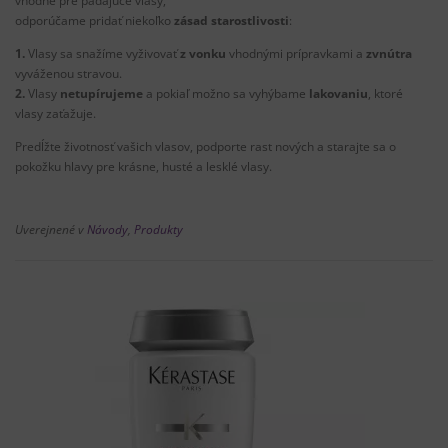
vhodné pre padajúce vlasy,
odporúčame pridať niekoľko
zásad starostlivosti
:
1.
Vlasy sa snažíme vyživovať
z vonku
vhodnými prípravkami a
zvnútra
vyváženou stravou.
2.
Vlasy
netupírujeme
a pokiaľ možno sa vyhýbame
lakovaniu
, ktoré
vlasy zaťažuje.
Predĺžte životnosť vašich vlasov, podporte rast nových a starajte sa o
pokožku hlavy pre krásne, husté a lesklé vlasy.
Uverejnené v
Návody
,
Produkty