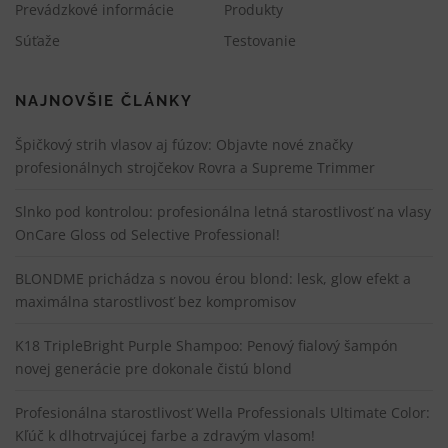
Prevádzkové informácie
Produkty
Súťaže
Testovanie
NAJNOVŠIE ČLÁNKY
Špičkový strih vlasov aj fúzov: Objavte nové značky
profesionálnych strojčekov Rovra a Supreme Trimmer
Slnko pod kontrolou: profesionálna letná starostlivosť na vlasy
OnCare Gloss od Selective Professional!
BLONDME prichádza s novou érou blond: lesk, glow efekt a
maximálna starostlivosť bez kompromisov
K18 TripleBright Purple Shampoo: Penový fialový šampón
novej generácie pre dokonale čistú blond
Profesionálna starostlivosť Wella Professionals Ultimate Color:
Kľúč k dlhotrvajúcej farbe a zdravým vlasom!