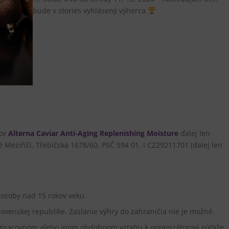
bude v stories vyhlásený výherca
tov
Alterna Caviar Anti-Aging Replenishing Moisture
ďalej len
eľké Meziříčí, Třebíčská 1678/60, PSČ 594 01, I CZ29211701 (ďalej len
osoby nad 15 rokov veku.
lovenskej republike. Zaslanie výhry do zahraničia nie je možné.
 v pracovnom alebo inom obdobnom vzťahu k organizátorovi súťaže.