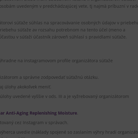
ke osobám uvedeným v predchádzajúcej vete, tj najmä príbuzní v rad
zátorovi súťaže súhlas na spracovávanie osobných údajov v priebeh
priebehu súťaže av rozsahu potrebnom na tento účel (meno a
 Účasťou v súťaži účastník zároveň súhlasí s pravidlami súťaže.
 výhradne na instagramovom profile organizátora súťaže
nizátorom a správne zodpovedať súťažnú otázku.
aj úlohy akokoľvek meniť.
 úlohy uvedené vyššie v ods. III a je vyžrebovaný organizátorom
iar Anti-Aging Replenishing Moisture
.
tovaný cez Instagram v správach.
výherca uvedie (náklady spojené so zaslaním výhry hradí organizát