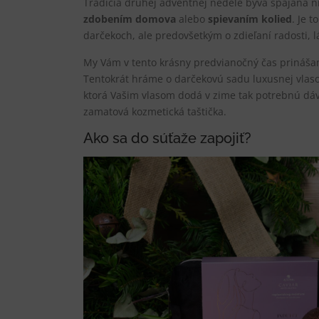
Tradícia druhej adventnej nedele býva spájaná ni
zdobením domova
alebo
spievaním kolied
. Je 
darčekoch, ale predovšetkým o zdieľaní radosti,
My Vám v tento krásny predvianočný čas prináš
Tentokrát hráme o darčekovú sadu luxusnej vlas
ktorá Vašim vlasom dodá v zime tak potrebnú dávk
zamatová kozmetická taštička.
Ako sa do súťaže zapojiť?