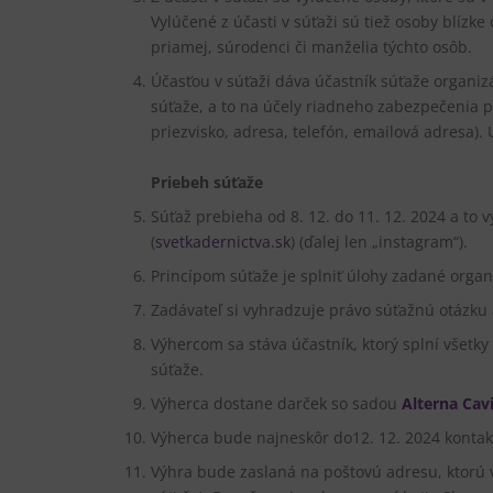
Vylúčené z účasti v súťaži sú tiež osoby blíz
priamej, súrodenci či manželia týchto osôb.
Účasťou v súťaži dáva účastník súťaže organi
súťaže, a to na účely riadneho zabezpečenia 
priezvisko, adresa, telefón, emailová adresa).
Priebeh súťaže
Súťaž prebieha od 8. 12. do 11. 12. 2024 a to
(
svetkadernictva.sk
) (ďalej len „instagram“).
Princípom súťaže je splniť úlohy zadané orga
Zadávateľ si vyhradzuje právo súťažnú otázku 
Výhercom sa stáva účastník, ktorý splní všetky
súťaže.
Výherca dostane darček so sadou
Alterna Cav
Výherca bude najneskôr do12. 12. 2024 kontak
Výhra bude zaslaná na poštovú adresu, ktorú 