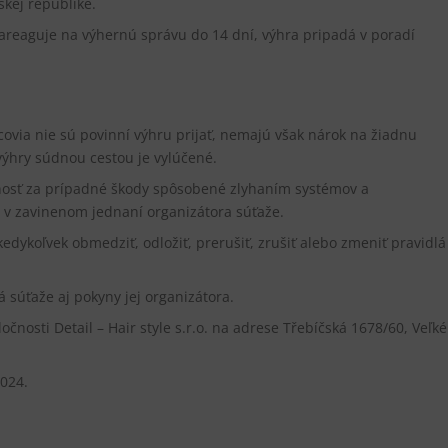
skej republike.
areaguje na výhernú správu do 14 dní, výhra pripadá v poradí
rcovia nie sú povinní výhru prijať, nemajú však nárok na žiadnu
ýhry súdnou cestou je vylúčené.
nosť za prípadné škody spôsobené zlyhaním systémov a
v zavinenom jednaní organizátora súťaže.
edykoľvek obmedziť, odložiť, prerušiť, zrušiť alebo zmeniť pravidlá
á súťaže aj pokyny jej organizátora.
ločnosti Detail – Hair style s.r.o. na adrese Třebíčská 1678/60, Veľké
2024.