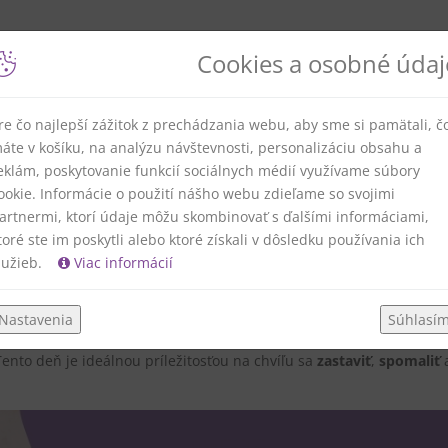
Cookies a osobné údaj
re čo najlepší zážitok z prechádzania webu, aby sme si pamätali, č
Vyhrajte darčekovú sadu Altern
áte v košíku, na analýzu návštevnosti, personalizáciu obsahu a
eklám, poskytovanie funkcií sociálnych médií využívame súbory
ko 60 €
ookie. Informácie o použití nášho webu zdieľame so svojimi
artnermi, ktorí údaje môžu skombinovať s ďalšími informáciami,
toré ste im poskytli alebo ktoré získali v dôsledku používania ich
lužieb.
Viac informácií
ie v
prípravách
na Vianoce a prináša do našich domovov ďalšiu
Nastavenia
Súhlasí
ci zapaľujeme
druhú sviečku
, ktorá predstavuje
mier
a posilňuje
Tento deň je ideálnou príležitosťou na chvíľu sa
zastaviť
,
spomaliť