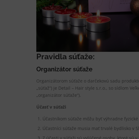
Pravidla súťaže:
Organizátor súťaže
Organizátorom súťaže o darčekovú sadu produk
„súťaž“) je Detail – Hair style s.r.o., so sídlom V
„organizátor súťaže“).
Účasť v súťaži
Účastníkom súťaže môžu byť výhradne fyzické 
Účastníci súťaže musia mať trvalé bydlisko v S
Z účasti v súťaži sú vylúčené osoby, ktoré sú