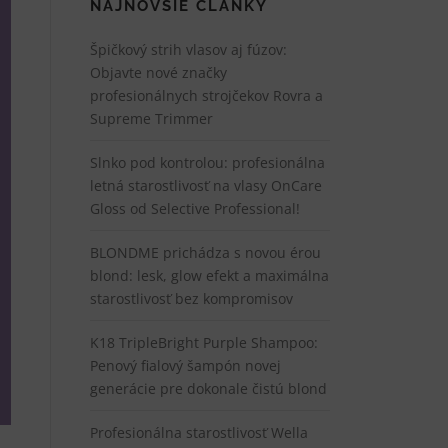
NAJNOVŠIE ČLÁNKY
Špičkový strih vlasov aj fúzov:
Objavte nové značky
profesionálnych strojčekov Rovra a
Supreme Trimmer
Slnko pod kontrolou: profesionálna
letná starostlivosť na vlasy OnCare
Gloss od Selective Professional!
BLONDME prichádza s novou érou
blond: lesk, glow efekt a maximálna
starostlivosť bez kompromisov
K18 TripleBright Purple Shampoo:
Penový fialový šampón novej
generácie pre dokonale čistú blond
Profesionálna starostlivosť Wella