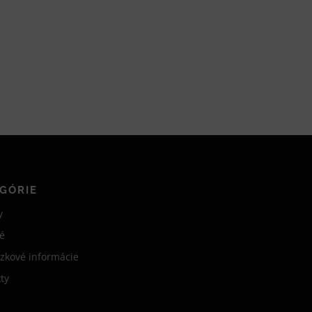
GÓRIE
y
é
zkové informácie
ty