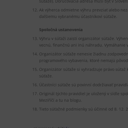
súťaže). Doručovacia adresa musí byť v Sloven
Ak výherca odmietne výhru prevziať alebo nez
ďalšiemu vybranému účastníkovi súťaže.
Spoločná ustanovenia
Výhru v súťaži zaistí organizátor súťaže. Výhe
vecnú, finančnú ani inú náhradu. Vymáhanie v
Organizátor súťaže nenesie žiadnu zodpoved
programového vybavenia, ktoré nemajú pôvod 
Organizátor súťaže si vyhradzuje právo súťaž k
súťaže.
Účastníci súťaže sú povinní dodržiavať pravidl
Originál týchto pravidiel je uložený v sídle spo
Meziříčí a tu na blogu.
Tieto súťažné podmienky sú účinné od 8. 12. 