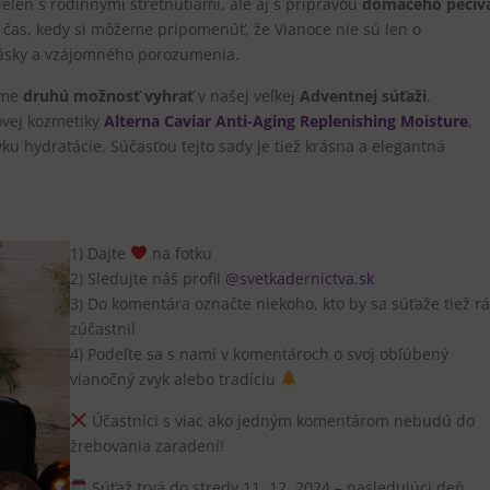
elen s rodinnými stretnutiami, ale aj s prípravou
domáceho pečiv
to čas, kedy si môžeme pripomenúť, že Vianoce nie sú len o
 lásky a vzájomného porozumenia.
ame
druhú možnosť vyhrať
v našej veľkej
Adventnej súťaži
.
ovej kozmetiky
Alterna Caviar Anti-Aging Replenishing Moisture
,
u hydratácie. Súčasťou tejto sady je tiež krásna a elegantná
1) Dajte
na fotku
2) Sledujte náš profil
@svetkadernictva.sk
3) Do komentára označte niekoho, kto by sa súťaže tiež r
zúčastnil
4) Podeľte sa s nami v komentároch o svoj obľúbený
vianočný zvyk alebo tradíciu
Účastníci s viac ako jedným komentárom nebudú do
žrebovania zaradení!
Súťaž trvá do stredy 11. 12. 2024 – nasledujúci deň