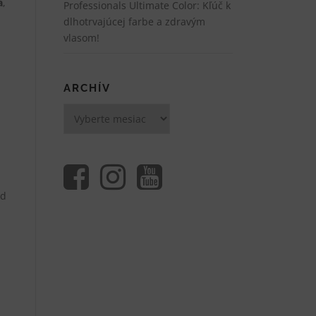
a
,
Professionals Ultimate Color: Kľúč k
dlhotrvajúcej farbe a zdravým
vlasom!
ARCHÍV
Archív
ád