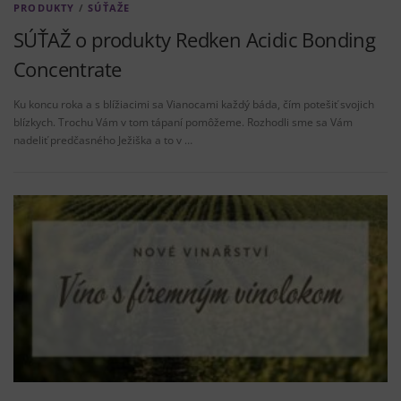
PRODUKTY
/
SÚŤAŽE
SÚŤAŽ o produkty Redken Acidic Bonding
Concentrate
Ku koncu roka a s blížiacimi sa Vianocami každý báda, čím potešiť svojich
blízkych. Trochu Vám v tom tápaní pomôžeme. Rozhodli sme sa Vám
nadeliť predčasného Ježiška a to v …