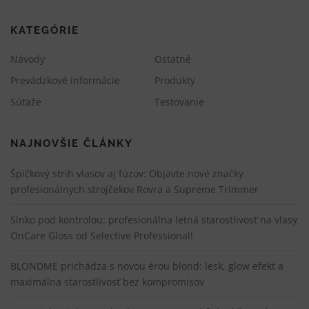
v
č
KATEGÓRIE
l
á
Návody
Ostatné
n
Prevádzkové informácie
Produkty
k
Súťaže
Testovanie
o
c
h
NAJNOVŠIE ČLÁNKY
Špičkový strih vlasov aj fúzov: Objavte nové značky
profesionálnych strojčekov Rovra a Supreme Trimmer
Slnko pod kontrolou: profesionálna letná starostlivosť na vlasy
OnCare Gloss od Selective Professional!
BLONDME prichádza s novou érou blond: lesk, glow efekt a
maximálna starostlivosť bez kompromisov