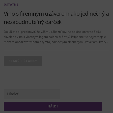
OSTATNÉ
Víno s firemným uzáverom ako jedinečný a
nezabudnuteľný darček
Dokážete si predstaviť, že Vášmu zákazníkovi na salóne otvoríte fľašu
skvelého vína s vlastným logom salónu či firmy? Prípadne tie najvernejšie
môžete obdarovať vínom s týmto jedinečným skleneným uzáverom, ktorý …
N
a
STARŠIE ČLÁNKY
v
i
g
á
Hľadať:
c
i
a