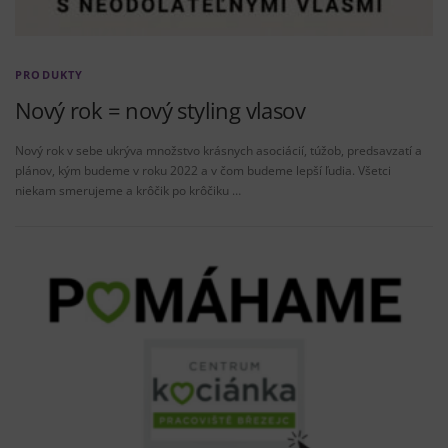
PRODUKTY
Nový rok = nový styling vlasov
Nový rok v sebe ukrýva množstvo krásnych asociácií, túžob, predsavzatí a
plánov, kým budeme v roku 2022 a v čom budeme lepší ľudia. Všetci
niekam smerujeme a krôčik po krôčiku …