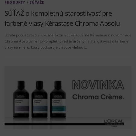
PRODUKTY
/
SÚŤAŽE
SÚŤAŽ o kompletnú starostlivosť pre
farbené vlasy Kérastase Chroma Absolu
Už ste počuli zvesti z luxusnej kozmetickej továrne Kérastase o novom rade
Chroma Absolu? Tento kompletný rad je určený na starostlivosť o farbené
vlasy na mieru, ktorý podporuje vlasové vlákno …