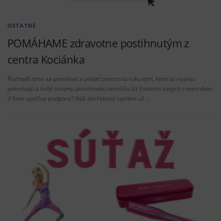
OSTATNÉ
POMÁHAME zdravotne postihnutým z
centra Kociánka
Rozhodli sme sa pomáhať a podať pomocnú ruku tým, ktorí to najviac
potrebujú a kvôli svojmu postihnutiu nemôžu žiť životom svojich rovesníkov.
V čom spočíva podpora? Náš darčekový systém už …