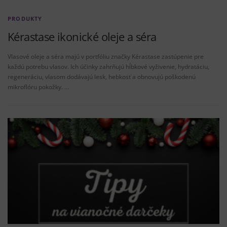
PRODUKTY
Kérastase ikonické oleje a séra
Vlasové oleje a séra majú v portfóliu značky Kérastase zastúpenie pre
každú potrebu vlasov. Ich účinky zahrňujú hĺbkové vyživenie, hydratáciu,
regeneráciu, vlasom dodávajú lesk, hebkosť a obnovujú poškodenú
mikroflóru pokožky. …