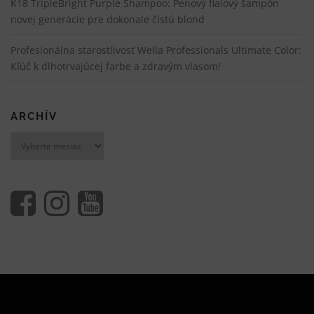
K18 TripleBright Purple Shampoo: Penový fialový šampón
novej generácie pre dokonale čistú blond
Profesionálna starostlivosť Wella Professionals Ultimate Color:
Kľúč k dlhotrvajúcej farbe a zdravým vlasom!
ARCHÍV
Archív